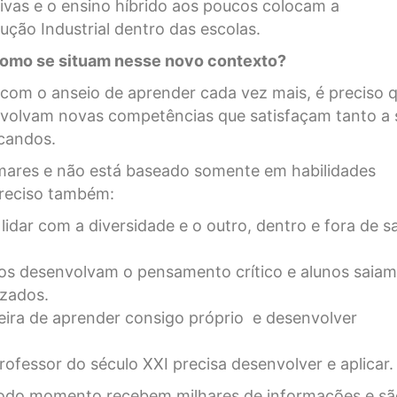
tivas e o ensino híbrido aos poucos colocam a
ução Industrial dentro das escolas.
como se situam nesse novo contexto?
com o anseio de aprender cada vez mais, é preciso 
volvam novas competências que satisfaçam tanto a 
ucandos.
mares e não está baseado somente em habilidades
preciso também:
idar com a diversidade e o outro, dentro e fora de sa
os desenvolvam o pensamento crítico e alunos saiam
izados.
ra de aprender consigo próprio e desenvolver
ofessor do século XXI precisa desenvolver e aplicar
odo momento recebem milhares de informações e sã