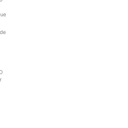
que
 de
 O
r