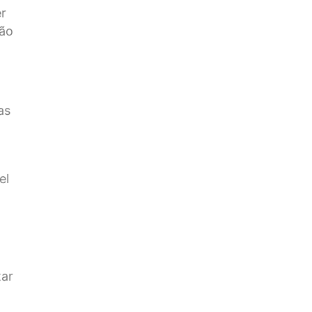
r
não
as
el
tar