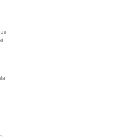
que
si
la
.
o