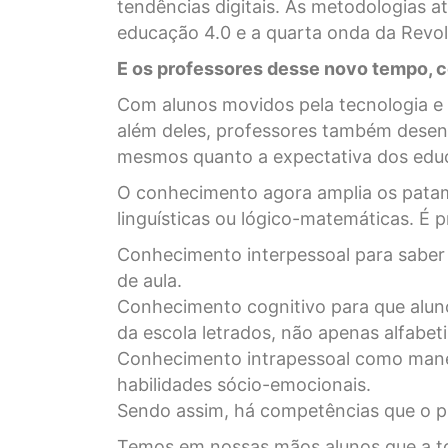
tendências digitais. As metodologias a
educação 4.0 e a quarta onda da Revol
E os professores desse novo tempo, 
Com alunos movidos pela tecnologia e 
além deles, professores também desen
mesmos quanto a expectativa dos ed
O conhecimento agora amplia os pata
linguísticas ou lógico-matemáticas. É 
Conhecimento interpessoal para saber l
de aula.
Conhecimento cognitivo para que alun
da escola letrados, não apenas alfabet
Conhecimento intrapessoal como manei
habilidades sócio-emocionais.
Sendo assim, há competências que o pr
Temos em nossas mãos alunos que a t