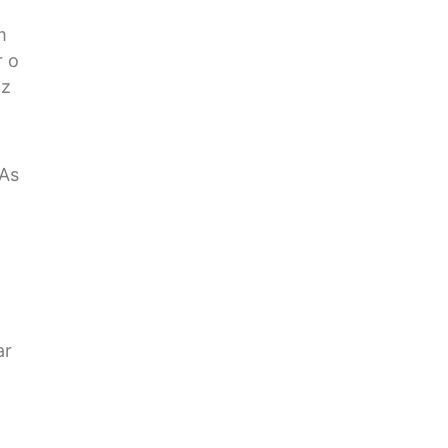
m
r o
az
 As
ar